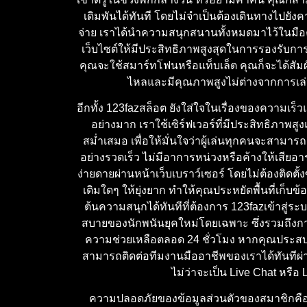
เดิมพันได้ทันที โดยไม่จำเป็นต้องเดินทางไปยังค
จ่าย เราได้นำความสนุกสนานทั้งหมดมาไว้ในมือ
เว็บไซต์ให้มีประสิทธิภาพสูงสุดในการรองรับก
คุณจะใช้สมาร์ทโฟนหรือแท็บเล็ต คุณก็จะได้สัมผ
ไหลและมีคุณภาพสูงไม่ต่างจากการเล
อีกทั้ง 123fazสล็อต ยังใส่ใจในเรื่องของความเร
อย่างมาก เราใช้เซิร์ฟเวอร์ที่มีประสิทธิภาพส
สม่ำเสมอ เพื่อให้มั่นใจว่าผู้เล่นทุกคนจะสามารถ
อย่างรวดเร็ว ไม่มีอาการหน่วงหรือค้างให้เสียอา
ง่ายดายผ่านหน้าเว็บเบราว์เซอร์ โดยไม่ต้องติดตั้
เติมใดๆ ให้ยุ่งยาก ทำให้คุณประหยัดพื้นที่เก็บ
ต้นความสนุกได้ทันทีที่ต้องการ 123fazเข้าสู่ร
สบายของนักพนันยุคใหม่โดยเฉพาะ ซึ่งรวมถึงกา
ความช่วยเหลือตลอด 24 ชั่วโมง หากคุณประสบ
สามารถติดต่อทีมงานมืออาชีพของเราได้ทันทีผ่าน
ไม่ว่าจะเป็น Live Chat หรือ L
ความปลอดภัยของข้อมูลส่วนตัวของสมาชิกคือสิ