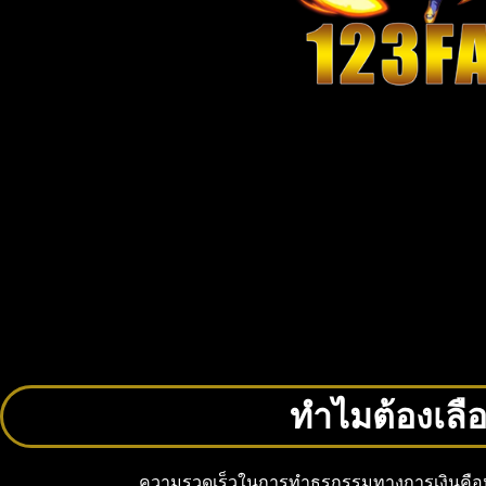
ทำไมต้องเลือ
ความรวดเร็วในการทำธุรกรรมทางการเงินคือหนึ