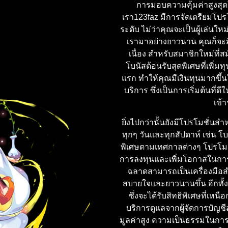
การมอบความคุ้มค่าสูงสุด
เรา123faz มีการจัดเตรียมโปรโ
ระดับ ไม่ว่าคุณจะเป็นผู้เล่นใหม่
เรามาอย่างยาวนาน คุณก็จะ
เนื่อง สำหรับสมาชิกใหม่ที่ส
โบนัสต้อนรับสุดพิเศษที่เพิ่ม
แรก ทำให้คุณมีเงินทุนมากขึ้น
บริการ ซึ่งเป็นการเริ่มต้นที
เข้
ยิ่งไปกว่านั้นยังมีโปรโมชั่นสำ
ทุกๆ วันและทุกสัปดาห์ เช่น 
พิเศษตามเทศกาลต่างๆ โปรโมชั
การลงทุนและเพิ่มโอกาสในการไ
ฉลาดสามารถเป็นเครื่องมือสำ
สบายใจและยาวนานขึ้น อีกทั้งเ
ซึ่งจะได้รับสิทธิพิเศษที่เหนื
บริการดูแลจากผู้จัดการบัญชี
มูลค่าสูง ความเป็นธรรมในการแ