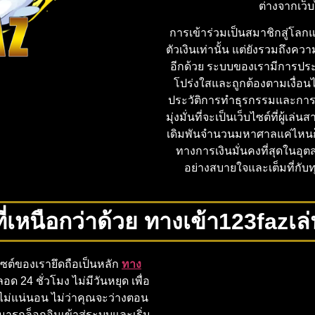
ต่างจากเว็
การเข้าร่วมเป็นสมาชิกสู่โลกแห
ตัวเงินเท่านั้น แต่ยังรวมถึงคว
อีกด้วย ระบบของเรามีการปร
โปร่งใสและถูกต้องตามเงื่
ประวัติการทำธุรกรรมและการร
มุ่งมั่นที่จะเป็นเว็บไซต์ที่ผู้
เดิมพันจำนวนมหาศาลแค่ไหนก็ต
ทางการเงินมั่นคงที่สุดในอุ
อย่างสบายใจและเต็มที่กับท
นือกว่าด้วย ทางเข้า123fazเล่นไ
็บไซต์ของเรายึดถือเป็นหลัก
ทาง
 24 ชั่วโมง ไม่มีวันหยุด เพื่อ
ไม่แน่นอน ไม่ว่าคุณจะว่างตอน
มารถล็อกอินเข้าสู่ระบบและเริ่ม