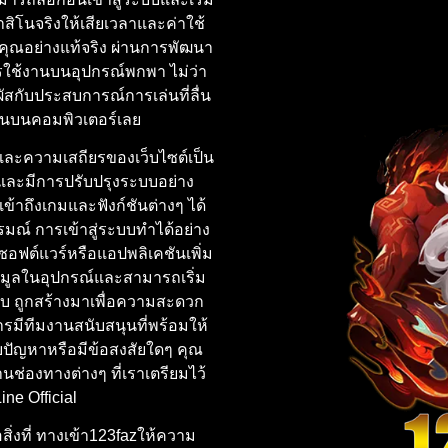
าสิโนจริงให้เสียเวลาและค่าใช้
คุณอย่างแท้จริง ผ่านการพัฒนา
ารใช้งานบนอุปกรณ์พกพา ไม่ว่า
ัสกับประสบการณ์การเล่นที่ลื่น
่นบนคอมพิวเตอร์เลย
็วและความเสถียรของเว็บไซต์เป็น
ูงและมีการปรับปรุงระบบอย่าง
เข้าถึงเกมและฟังก์ชันต่างๆ ได้
รมณ์ การเข้าสู่ระบบทำได้อย่าง
งซอฟต์แวร์หรือแอปพลิเคชันเพิ่ม
ข้อมูลในอุปกรณ์และสามารถเริ่ม
ะบบ ถูกสร้างมาเพื่อความสะดวก
รมีทีมงานสนับสนุนที่พร้อมให้
ปัญหาหรือมีข้อสงสัยใดๆ คุณ
ช่องทางต่างๆ ที่เราเตรียมไว้
ine Official
่งที่ ทางเข้า123fazให้ความ