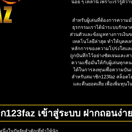
น้อย ๆ เหล่านี้ เพราะเรารู้ดี
สำหรับผู้เล่นที่ต้องการควา
ธุรกรรมเราได้นำระบบรักษา
ส่วนตัวและข้อมูลทางการเงินข
เทคโนโลยีล่าสุด ทำให้บุคคล
หลักการของความโปร่งใสและซื
ถูกบันทึกไว้อย่างชัดเจนและส
ความเชื่อมั่นให้กับผู้เล่นทุก
ได้ในการลงทุนเพื่อความบันเ
สำหรับสมาชิก123faz สล็อตโด
และคืนยอดเสีย เพื่อเพิ่ม
ก123faz เข้าสู่ระบบ ฝากถอนง่าย 
่งในปัจจัยสำคัญที่ทำให้นัก